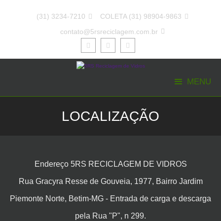
(31) 3234-7210

COLETA
(31) 98904-9863

contato@5rsreciclagem.com.br



MENU
LOCALIZAÇÃO
Endereço 5RS RECICLAGEM DE VIDROS
Rua Gracyra Resse de Gouveia, 1977, Bairro Jardim
Piemonte Norte, Betim-MG - Entrada de carga e descarga
pela Rua "P", n 299.