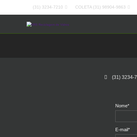
(31) 3234-7210

COLETA
(31) 98904-9863


(31) 3234-
Nome*
E-mail*