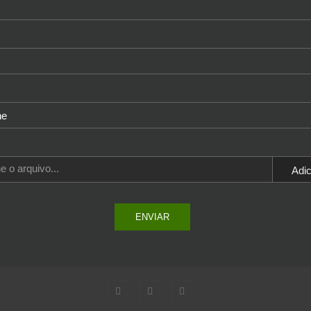
e o arquivo...
Adic


