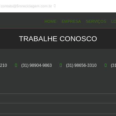
contato@5rsreciclagem.com.br
HOME
EMPRESA
SERVIÇOS
L
TRABALHE CONOSCO
7210

(31) 98904-9863

(31) 98656-3310

(3