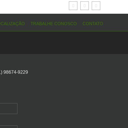



OCALIZAÇÃO
TRABALHE CONOSCO
CONTATO
1) 98674-9229